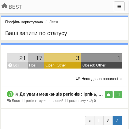
BEST
Профіль користувача
Леся
Ваші запити по статусу
21
17
3
1
Всі
Нові
Open: Other
Closed: Other
Нещодавно оновлені
До уваги мешканців регіонів : Ірпінь, Буча, Ворзель, Гостомель, Горенка, Блиставиця!
+1
Леся
11 років тому
•
оновлений
11 років тому
•
0
«
1
2
3