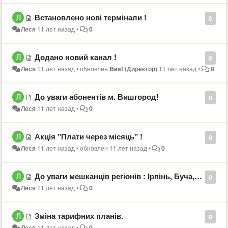
Встановлено нові термінали !
0
Леся
11 лет назад
•
0
Додано новий канал !
0
Леся
11 лет назад
•
обновлен
Best (Директор)
11 лет назад
•
0
До уваги абонентів м. Вишгород!
0
Леся
11 лет назад
•
0
Акція "Плати через місяць" !
0
Леся
11 лет назад
•
обновлен
11 лет назад
•
0
До уваги мешканців регіонів : Ірпінь, Буча, Ворзель, Гостомель, Горенка, Блиставиця!
0
Леся
11 лет назад
•
0
Зміна тарифних планів.
0
Леся
11 лет назад
•
0