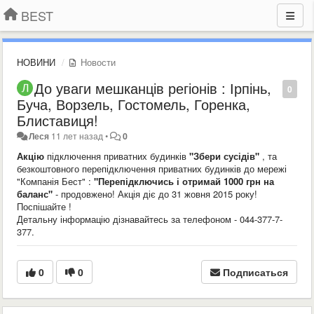
BEST
НОВИНИ
Новости
До уваги мешканців регіонів : Ірпінь,
0
Буча, Ворзель, Гостомель, Горенка,
Блиставиця!
Леся
11 лет назад
•
0
Акцію
підключення приватних будинків
"Збери сусідів"
, та
безкоштовного перепідключення приватних будинків до мережі
"Компанія Бест" :
"Перепідключись і отримай 1000 грн на
баланс"
- продовжено! Акція діє до 31 жовня 2015 року!
Поспішайте !
Детальну інформацію дізнавайтесь за телефоном - 044-377-7-
377.
0
0
Подписаться