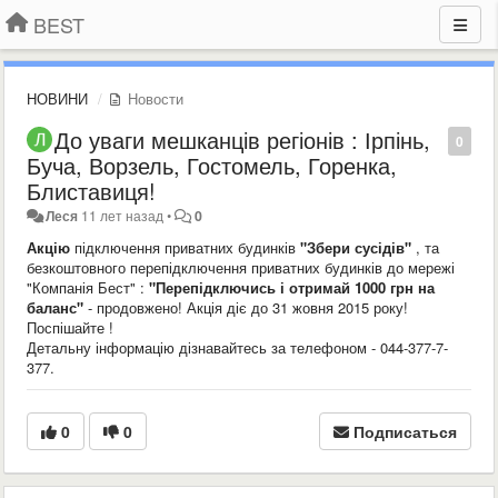
BEST
НОВИНИ
Новости
До уваги мешканців регіонів : Ірпінь,
0
Буча, Ворзель, Гостомель, Горенка,
Блиставиця!
Леся
11 лет назад
•
0
Акцію
підключення приватних будинків
"Збери сусідів"
, та
безкоштовного перепідключення приватних будинків до мережі
"Компанія Бест" :
"Перепідключись і отримай 1000 грн на
баланс"
- продовжено! Акція діє до 31 жовня 2015 року!
Поспішайте !
Детальну інформацію дізнавайтесь за телефоном - 044-377-7-
377.
0
0
Подписаться