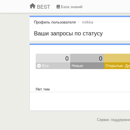
BEST
База знаний
Профиль пользователя
miikka
Ваши запросы по статусу
0
0
Все
Новые
Открытые: Др
Нет тем
Сервис поддержки