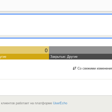
0
угие
Закрытые: Другие
Со свежими изменени
 клиентов работает на платформе
UserEcho