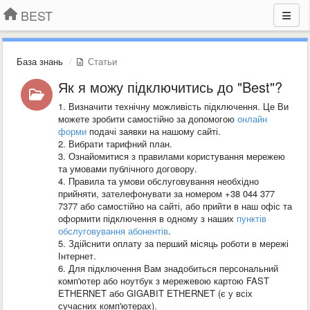
BEST
База знань
Статьи
Як я можу підключитись до "Best"?
1. Визначити технічну можливість підключення. Це Ви
можете зробити самостійно за допомогою
онлайн
форми
подачі заявки на нашому сайті.
2. Вибрати тарифний план.
3. Ознайомитися з правилами користування мережею
та умовами публічного договору.
4. Правила та умови обслуговування необхідно
прийняти, зателефонувати за номером +38 044 377
7377 або самостійно на сайті, або прийти в наш офіс та
оформити підключення в одному з наших
пунктів
обслуговування абонентів
.
5. Здійснити оплату за перший місяць роботи в мережі
Інтернет.
6. Для підключення Вам знадобиться персональний
комп'ютер або ноутбук з мережевою картою FAST
ETHERNET або GIGABIT ETHERNET (є у всіх
сучасних комп'ютерах).