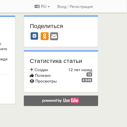
RU
Вход / Регистрация
Поделиться
о
чете
вжди
Статистика статьи
Создан
12 лет назад
10
Полезно
4 949
Просмотры