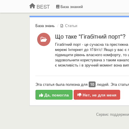
BEST
База знаний
База знань
Статьи
Що таке "Гігабітний порт"?
Гігабітний порт - це сучасна та престижна
мережі Інтернет до 1Гбіт/с! Якщо у вас є 
підвищити рівень власного комфорту, то 
задовольнити користувача з таким канало
є можливість і в зручний момент вона ви
Эта статья была полезна для
10
людей. Эта стать
Да, помогла
Нет, не для меня
Сервис поддержки