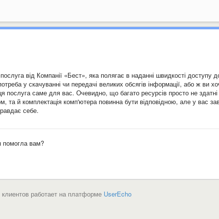
 послуга від Компанії «Бест», яка полягає в наданні швидкості доступу д
потреба у скачуванні чи передачі великих обсягів інформації, або ж ви хо
ця послуга саме для вас. Очевидно, що багато ресурсів просто не здатні
м, та й комплектація комп'ютера повинна бути відповідною, але у вас за
правдає себе.
я помогла вам?
 клиентов работает на платформе
UserEcho