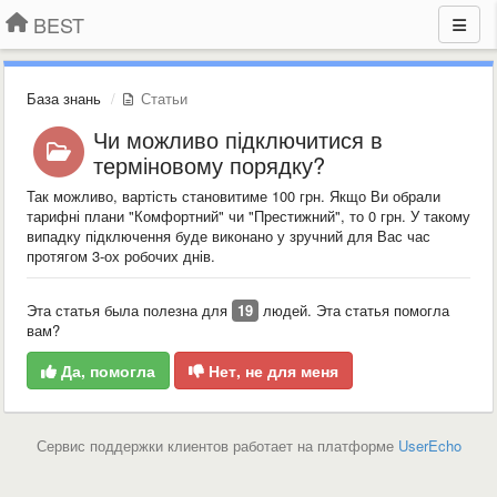
BEST
База знань
Статьи
Чи можливо підключитися в
терміновому порядку?
Так можливо, вартість становитиме 100 грн. Якщо Ви обрали
тарифні плани "Комфортний" чи "Престижний", то 0 грн. У такому
випадку підключення буде виконано у зручний для Вас час
протягом 3-ох робочих днів.
Эта статья была полезна для
19
людей. Эта статья помогла
вам?
Да, помогла
Нет, не для меня
Сервис поддержки клиентов работает на платформе
UserEcho