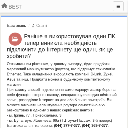
BEST
База знань
Статті
Раніше я використовував один ПК,
тепер виникла необхідність
підключити до Інтернету ще один, як це
зробити?
Оптимальним рішенням, у даному випадку, буде придбати
мережевий маршрутизатор (роутер), що підтримує технологію
Ethernet. Таке обладнання виробляють компанії D-Link, Zyxel,
Asus та інші. Придбати можна в будь-якому комп'ютерному
магазині.
При такому способі підключення саме маршрутизатор бере на
себе функцію інтернет-шлюзу, використовуючи один обліковий
запис, розподіляє Інтернет на два або більше пристроїв. Ви
можете виконати налаштування роутера самостійно або
безкоштовно в одному з наших сервісних центрів:
- м. Ірпінь, пл. Привокзальна, 3;
- м. Буча, вул. Жовтнева, 66а (ТЦ Буча-Пассаж, 3-й поверх)
Багатоканальні телефони:
(044) 377-7-377, (044) 363-7-377
.