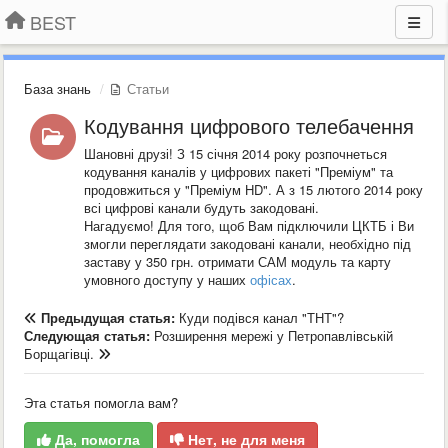
BEST
База знань
Статьи
Кодування цифрового телебачення
Шановні друзі! З 15 січня 2014 року розпочнеться
кодування каналів у цифрових пакеті "Преміум" та
продовжиться у "Преміум HD". А з 15 лютого 2014 року
всі цифрові канали будуть закодовані.
Нагадуємо! Для того, щоб Вам підключили ЦКТБ і Ви
змогли переглядати закодовані канали, необхідно під
заставу у 350 грн. отримати САМ модуль та карту
умовного доступу у наших
офісах
.
Предыдущая статья:
Куди подівся канал "ТНТ"?
Следующая статья:
Розширення мережі у Петропавлівській
Борщагівці.
Эта статья помогла вам?
Да, помогла
Нет, не для меня