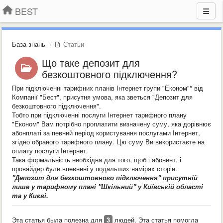
BEST
База знань
Статьи
Що таке депозит для
безкоштовного підключення?
При підключенні тарифних планів Інтернет групи "Економ"
*
від
Компанії "Бест", присутня умова, яка зветься "Депозит для
безкоштовного підключення".
Тобто при підключенні послуги Інтернет тарифного плану
"Економ" Вам потрібно проплатити визначену суму, яка дорівнює
абонплаті за певний період користування послугами Інтернет,
згідно обраного тарифного плану. Цю суму Ви використаєте на
оплату послуги Інтернет.
Така формальність необхідна для того, щоб і абонент, і
провайдер були впевнені у подальших намірах сторін.
"Депозит для безкоштовного підключення" присутній
лише у тарифному плані "Шкільний" у Київській області
та у Києві.
Эта статья была полезна для
3
людей. Эта статья помогла