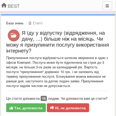
BEST
База знань
Статті
Я їду у відпустку (відрядження, на
дачу, ...) більше ніж на місяць. Чи
можу я призупинити послугу використання
інтернету?
Призупинення послуги відбувається шляхом звернення в один з
офісів Компанії. Послуга може бути підключена на строк до 3
місяців, не більше 3-ох разів за календарний рік. Вартість
послуги "призупинення" дорівнює 10 грн. і не залежить від
терміну призупинення послуги. Блокування можна виконати не
раніше дня, наступного за датою подачі заяви. Призупинення
послуги заднім числом не допускається.
Ця стаття допомогла
16
людям. Чи допомогла вам ця стаття?
Так, допомогла
Ні, не допомогла