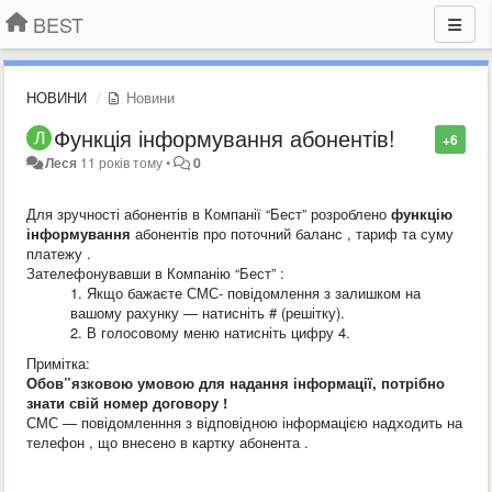
BEST
НОВИНИ
Новини
Функція інформування абонентів!
+6
Леся
11 років тому
•
0
Для зручності абонентів в Компанії “Бест” розроблено
функцію
інформування
абонентів про поточний баланс , тариф та суму
платежу .
Зателефонувавши в Компанію “Бест” :
1. Якщо бажаєте СМС- повідомлення з залишком на
вашому рахунку — натисніть # (решітку).
2. В голосовому меню натисніть цифру 4.
Примітка:
Обов”язковою умовою для надання інформації, потрібно
знати свій номер договору !
СМС — повідомленння з відповідною інформацією надходить на
телефон , що внесено в картку абонента .