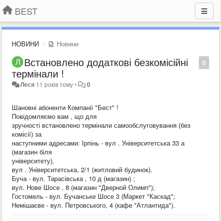
BEST
НОВИНИ
Новини
Встановлено додаткові безкомісійні
0
термінали !
Леся
11 років тому
•
0
Шановні абоненти Компанії "Бест" !
Повідомляємо вам , що для
зручності встановлено термінали самообслуговування (без
комісії) за
наступними адресами: Ірпінь - вул . Університетська 33 а
(магазин біля
університету),
вул . Університетська, 2/1 (житловий будинок).
Буча - вул. Тарасівська , 10 д (магазин) ;
вул. Нове Шосе , 8 (магазин "Дверной Олимп");
Гостомель - вул. Бучанське Шосе 3 (Маркет "Каскад";
Немішаєве - вул. Петровського, 4 (кафе "Атлантида").