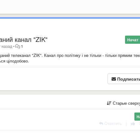
ний канал "ZIK"
Начат
т назад
•
1
ний телеканал "ZIK". Канал про політику і не тільки - тільки прямим тек
ься цілодобово.
Подписат
Старые сверх
Н
Ответить
|