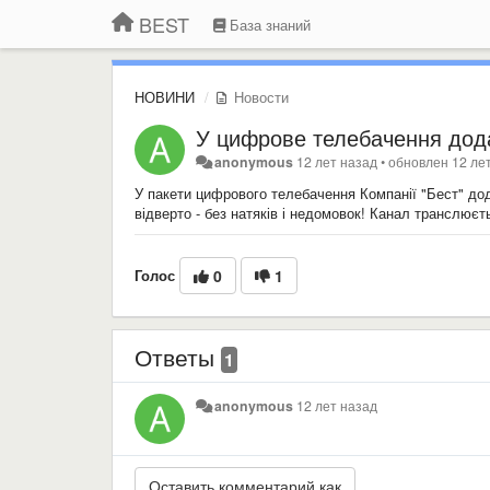
BEST
База знаний
НОВИНИ
Новости
У цифрове телебачення дода
anonymous
12 лет назад
•
обновлен
12 ле
У пакети цифрового телебачення Компанії "Бест" дода
відверто - без натяків і недомовок! Канал транслюєт
Голос
0
1
Ответы
1
anonymous
12 лет назад