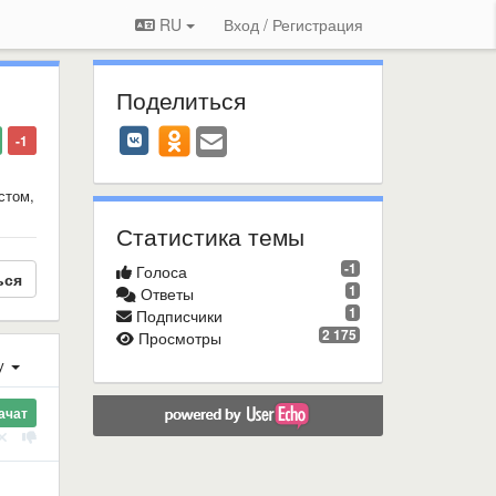
RU
Вход / Регистрация
Поделиться
-1
стом,
Статистика темы
-1
Голоса
ься
1
Ответы
1
Подписчики
2 175
Просмотры
у
ачат