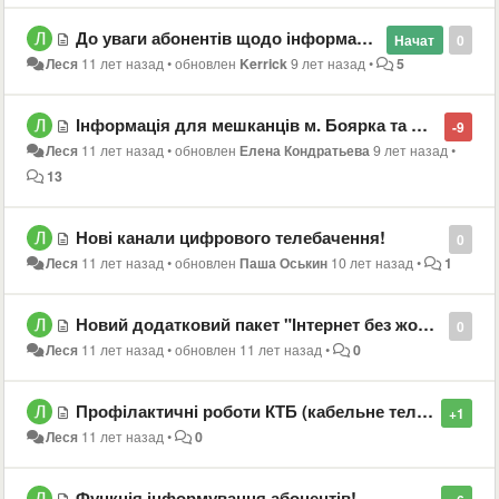
До уваги абонентів щодо інформації про фіксовану ІР-адресу !
Начат
0
Леся
11 лет назад
•
обновлен
Kerrick
9 лет назад
•
5
Інформація для мешканців м. Боярка та м. Васильків !
-9
Леся
11 лет назад
•
обновлен
Елена Кондратьева
9 лет назад
•
13
Нові канали цифрового телебачення!
0
Леся
11 лет назад
•
обновлен
Паша Оськин
10 лет назад
•
1
Новий додатковий пакет "Інтернет без жодних обмежень - 6 грн на день!"
0
Леся
11 лет назад
•
обновлен
11 лет назад
•
0
Профілактичні роботи КТБ (кабельне телебачення)!
+1
Леся
11 лет назад
•
0
Функція інформування абонентів!